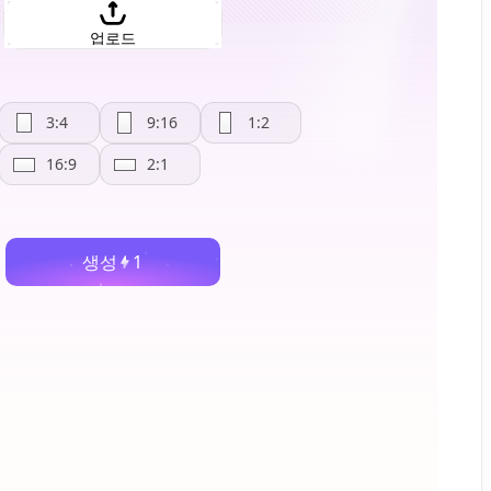
업로드
3:4
9:16
1:2
16:9
2:1
생성
1