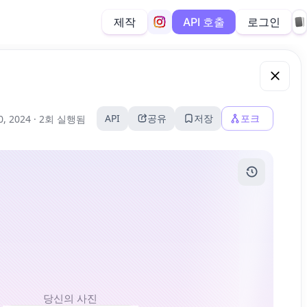
제작
로그인
API 호출
API
공유
저장
포크
0, 2024 ·
2회 실행됨
당신의 사진