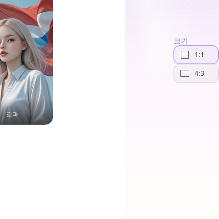
크기
1:1
4:3
결과