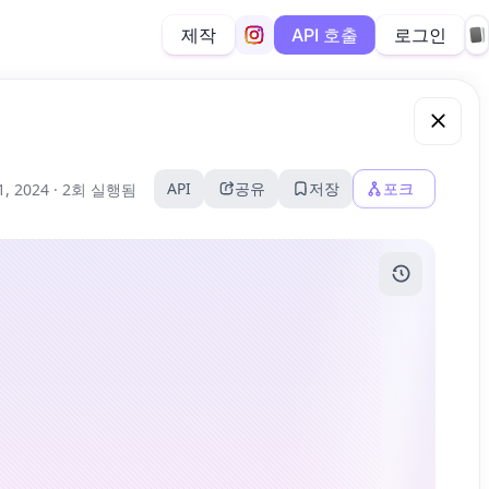
제작
로그인
API 호출
API
공유
저장
포크
1, 2024 ·
2회 실행됨