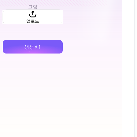
그림
업로드
생성
1