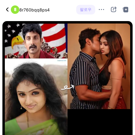
8
팔로우
8r760bqq8ps4