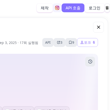
제작
로그인
API 호출
API
3
9
포크
6
ep 3, 2025 ·
17회 실행됨