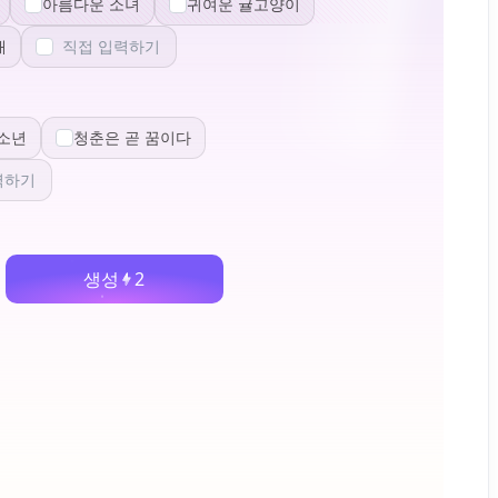
아름다운 소녀
귀여운 귤고양이
개
소년
청춘은 곧 꿈이다
생성
2