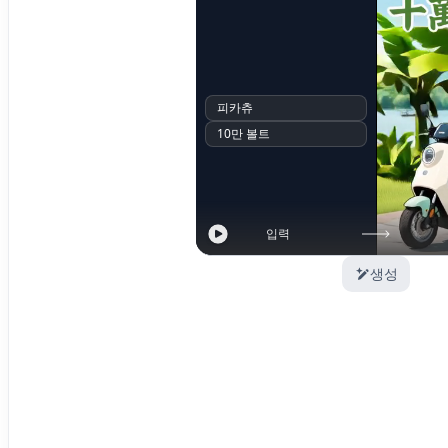
피카츄
10만 볼트
입력
생성