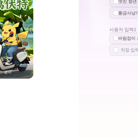
멋진 청년
황금사냥
사용자 입력2
바람잡이 
결과