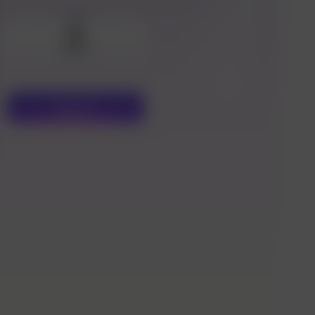
사진
업로드
생성
2