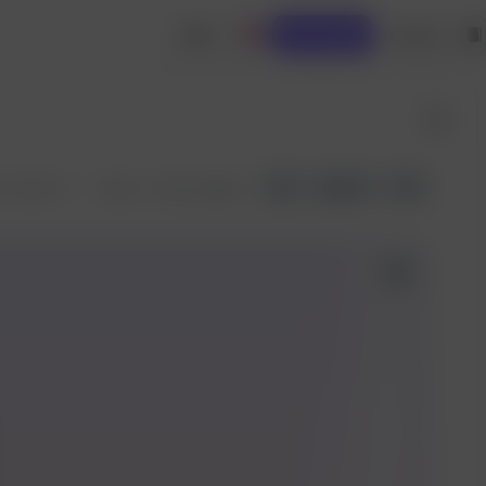
제작
로그인
API 호출
도 인인도
API
공유
8
Mar 6 ·
65회 실행됨