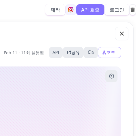
제작
로그인
API 호출
API
공유
5
포크
Feb 11 ·
11회 실행됨