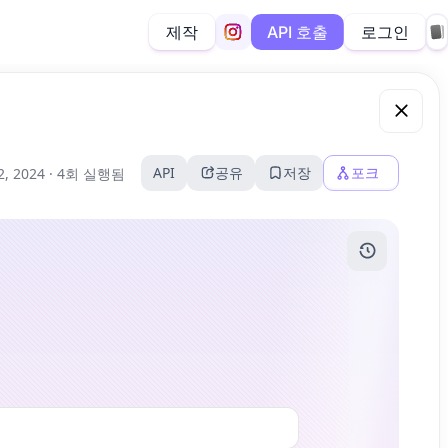
제작
로그인
API 호출
API
공유
저장
포크
2, 2024 ·
4회 실행됨