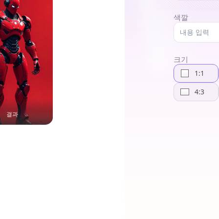
색깔
크기
1:1
4:3
결과