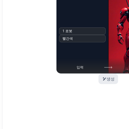
1 로봇
빨간색
입력
생성