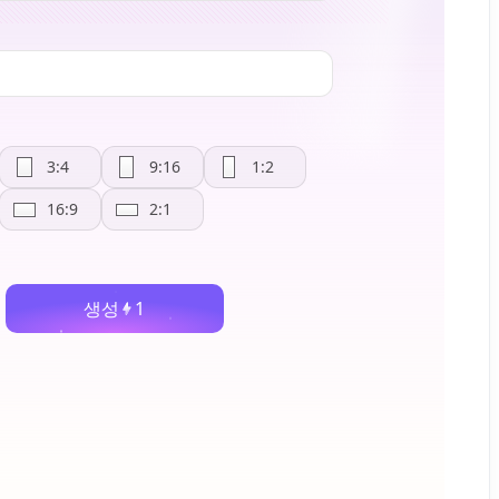
3:4
9:16
1:2
16:9
2:1
생성
1