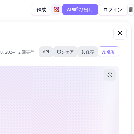
作成
ログイン
API呼び出し
API
シェア
保存
複製
0, 2024 ·
2 回実行