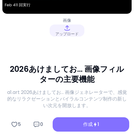
Feb 4
11 回実行
画像
アップロード
2026あけましてお... 画像フィル
ターの主要機能
a1.art 2026あけましてお... 画像ジェネレーターで、感覚
的なリラクゼーションとバイラルコンテンツ制作の新し
い次元を開放します。
5
0
作成
1