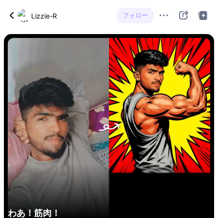
フォロー
Lizzie-R
わあ！筋肉！