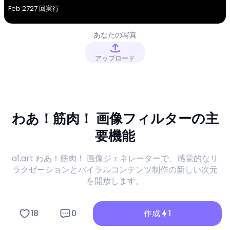
Feb 27
27 回実行
あなたの写真
アップロード
わあ！筋肉！ 画像フィルターの主
要機能
a1.art わあ！筋肉！ 画像ジェネレーターで、感覚的なリ
ラクゼーションとバイラルコンテンツ制作の新しい次元
を開放します。
18
0
作成
1