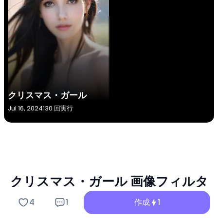
クリスマス・ガール
Jul 16, 2024
130 回実行
クリスマス・ガール 画像フィルタ
ーの主要機能
4
1
作成
1