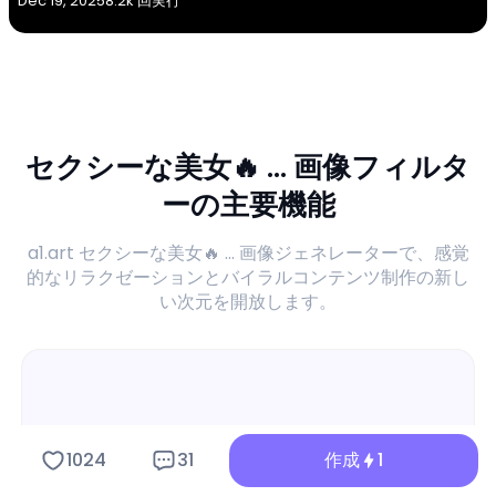
Dec 19, 2025
8.2k 回実行
セクシーな美女🔥 ... 画像フィルタ
ーの主要機能
a1.art セクシーな美女🔥 ... 画像ジェネレーターで、感覚
的なリラクゼーションとバイラルコンテンツ制作の新し
い次元を開放します。
1024
31
作成
1