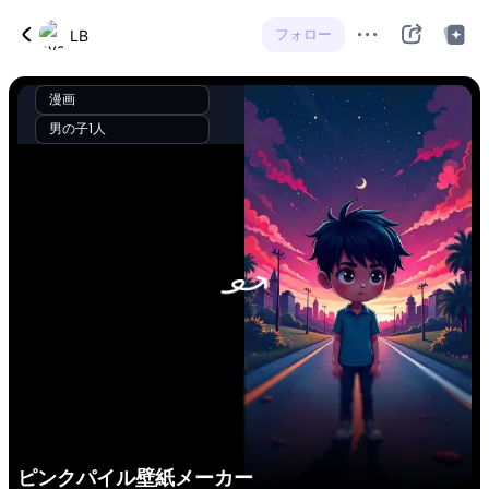
フォロー
LB
漫画
男の子1人
ピンクパイル壁紙メーカー