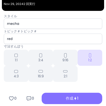
Nov 29, 2024
2 回実行
スタイル
トピック＃トピック＃
寸法すんぽう
1:1
3:4
9:16
1:2
4:3
16:9
2:1
0
0
作成
1