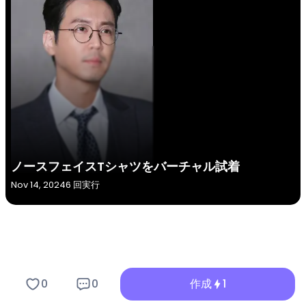
ノースフェイスTシャツをバーチャル試着
Nov 14, 2024
6 回実行
ノースフェイスTシャ... 画像フィ
0
0
作成
1