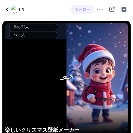
フォロー
LB
男の子1人
パープル
楽しいクリスマス壁紙メーカー