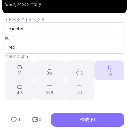
Dec 2, 2024
2 回実行
トピック＃トピック＃
色
寸法すんぽう
1:1
3:4
9:16
1:2
4:3
16:9
2:1
0
0
作成
1