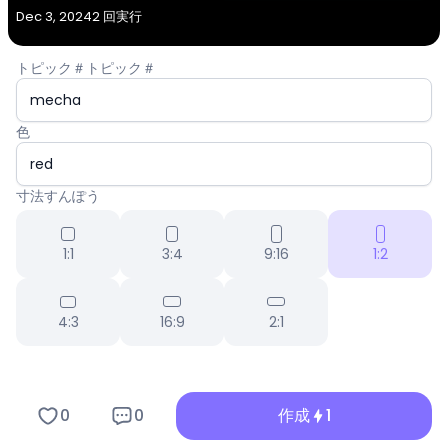
Dec 3, 2024
2 回実行
トピック＃トピック＃
色
寸法すんぽう
1:1
3:4
9:16
1:2
4:3
16:9
2:1
0
0
作成
1