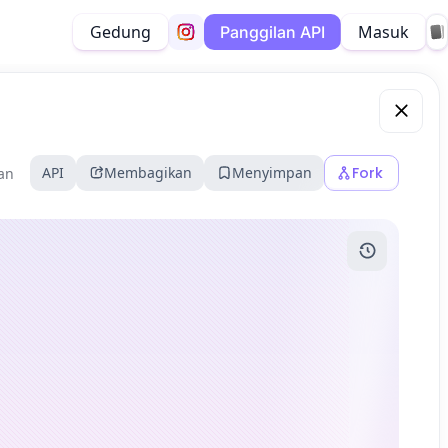
Gedung
Masuk
Panggilan API
API
Membagikan
Menyimpan
Fork
kan