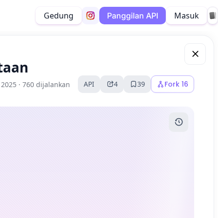
Gedung
Masuk
Panggilan API
taan
API
4
39
Fork
16
 2025 ·
760 dijalankan