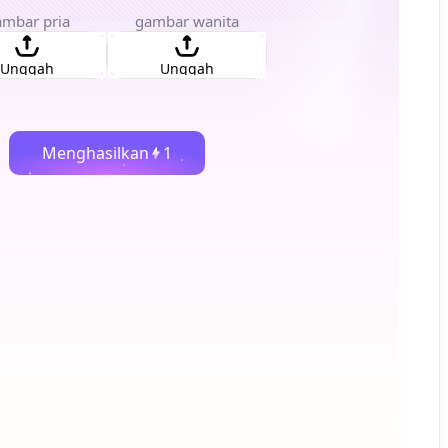
mbar pria
gambar wanita
Unggah
Unggah
Menghasilkan
1