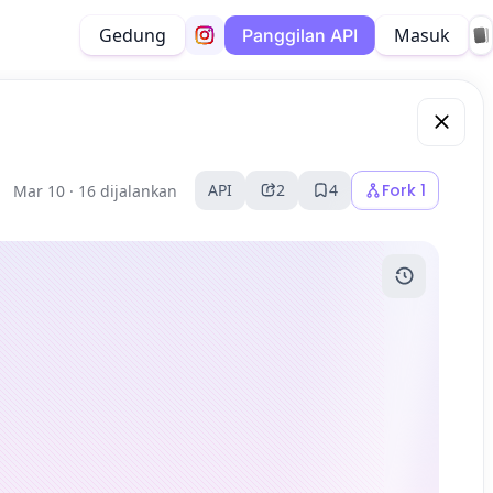
Gedung
Masuk
Panggilan API
API
2
4
Fork
1
Mar 10 ·
16 dijalankan