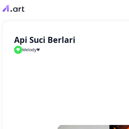
Api Suci Berlari
💗
Melody💗