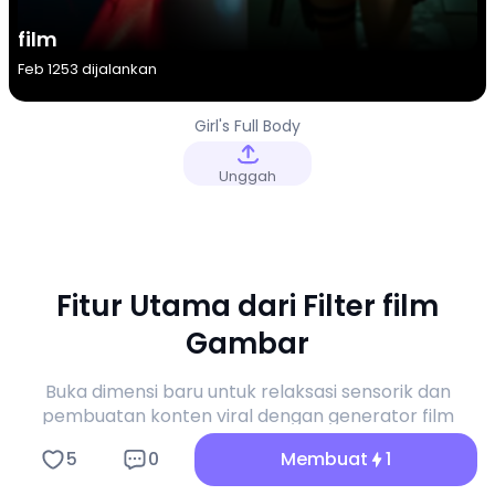
film
Feb 12
53 dijalankan
Girl's Full Body
Photo
Unggah
Fitur Utama dari Filter film
Gambar
Buka dimensi baru untuk relaksasi sensorik dan
pembuatan konten viral dengan generator film
Gambar a1.art.
5
0
Membuat
1