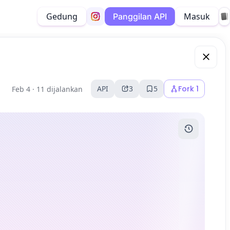
Gedung
Masuk
Panggilan API
API
3
5
Fork
1
Feb 4 ·
11 dijalankan