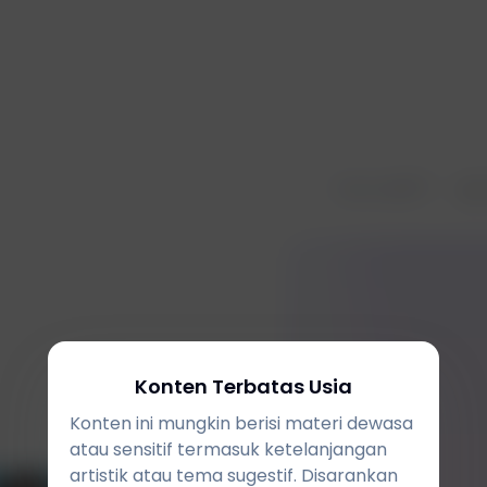
Garpu
surf
Apr
Konten Terbatas Usia
Konten ini mungkin berisi materi dewasa
atau sensitif termasuk ketelanjangan
artistik atau tema sugestif. Disarankan