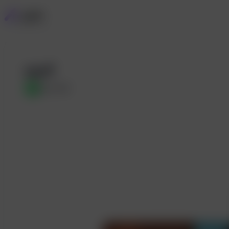
surf
M
MJ小马哥