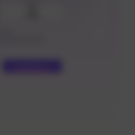
gambar
Unggah
Ukuran
1:1
3:4
9:16
Menghasilkan
1