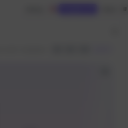
Gedung
Masuk
Panggilan API
API
1
9
Fork
1
 25, 2025 ·
42 dijalankan