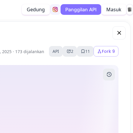
Gedung
Masuk
Panggilan API
API
2
11
Fork
9
6, 2025 ·
173 dijalankan