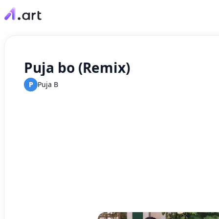
Puja bo (Remix)
P
Puja B