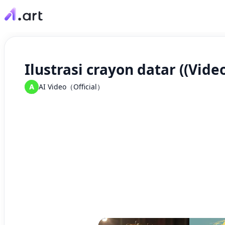
Ilustrasi crayon datar ((Vide
A
AI Video（Official）