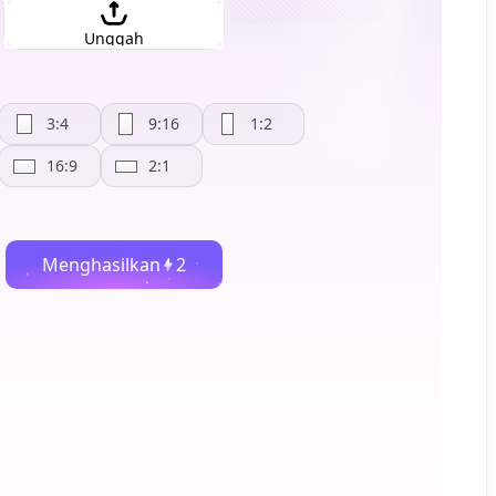
Unggah
3:4
9:16
1:2
16:9
2:1
Menghasilkan
2