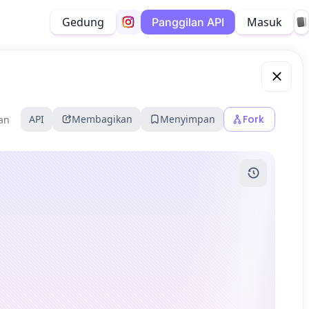
Gedung
Masuk
Panggilan API
API
Membagikan
Menyimpan
Fork
kan