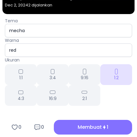
Dec 2, 2024
2 dijalankan
Tema
Warna
Ukuran
1:1
3:4
9:16
1:2
4:3
16:9
2:1
0
0
Membuat
1