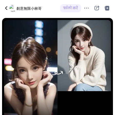
फ़ॉलो करें
創意無限小林哥