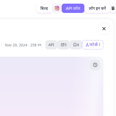
बिल्ड
लॉग इन करें
API कॉल
API
5
4
फोर्क
1
Nov 20, 2024 ·
258 रन