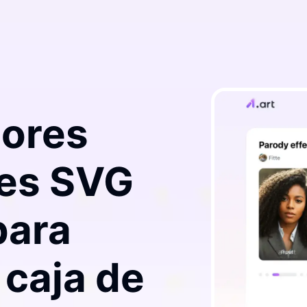
jores
es SVG
para
 caja de