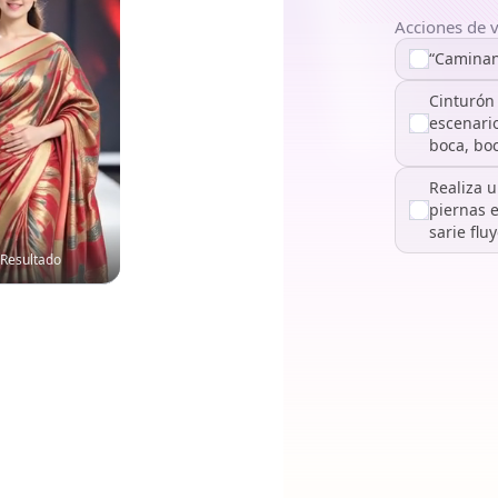
Acciones de 
“Caminan
Cinturón
escenari
boca, boc
Realiza u
piernas 
sarie fl
Resultado