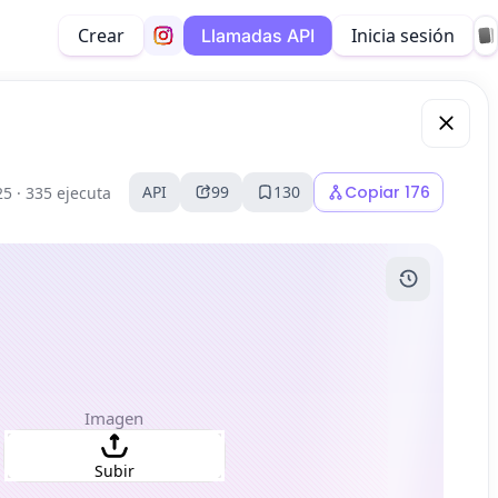
Crear
Inicia sesión
Llamadas API
API
99
130
Copiar
176
25 ·
335 ejecuta
Imagen
Subir