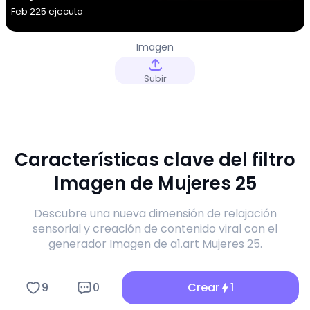
Feb 2
25 ejecuta
Imagen
Subir
Características clave del filtro
Imagen de Mujeres 25
Descubre una nueva dimensión de relajación
sensorial y creación de contenido viral con el
generador Imagen de a1.art Mujeres 25.
9
0
Crear
1