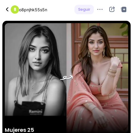
8
Seguir
o8pnjhk55s5n
Mujeres 25