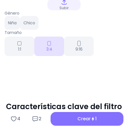
Subir
Género
Niña
Chico
Tamaño
1:1
3:4
9:16
Características clave del filtro
Imagen de Vaquero Oc...
4
2
Crear
1