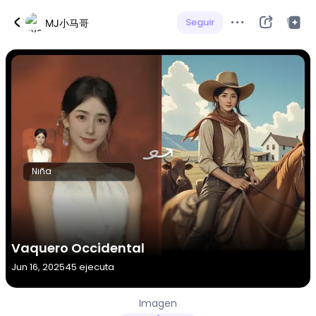
Seguir
MJ小马哥
Niña
Vaquero Occidental
Jun 16, 2025
45 ejecuta
Imagen