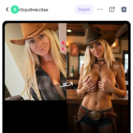
0
Seguir
r0rpo9mkc9ae