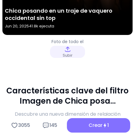
Chica posando en un traje de vaquero
occidental sin top
Jun 20, 2025
41.8k ejecuta
Foto de todo el
cuerpo de la
niña
Subir
Características clave del filtro
Imagen de Chica posa...
Descubre una nueva dimensión de relajación
sensorial y creación de contenido viral con el
3055
145
Crear
1
generador Imagen de a1.art Chica posa....