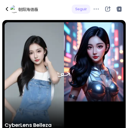
Seguir
朝阳海德薇
CyberLens Belleza