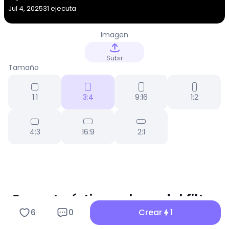
Jul 4, 2025
31 ejecuta
Imagen
Subir
Tamaño
1:1
3:4
9:16
1:2
4:3
16:9
2:1
Características clave del filtro
6
0
Crear
1
Imagen de CyberLens ...