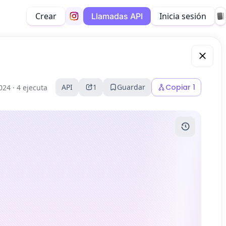
Crear
Inicia sesión
Llamadas API
API
1
Guardar
Copiar
1
024 ·
4 ejecuta