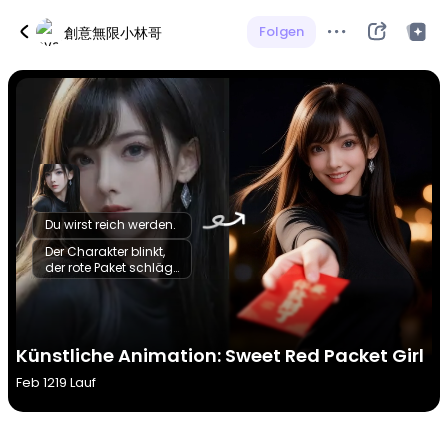
Folgen
創意無限小林哥
Du wirst reich werden.
Der Charakter blinkt,
der rote Paket schlägt,
die
Hintergrundleuchte
schwankt, der
Ausdruck übertrieben
1. Sekunde: Der
Künstliche Animation: Sweet Red Packet Girl
Charakter blinkt
plötzlich, die
Feb 12
19 Lauf
Mundecke steigt 2.
Sekunde: Der rote
Paket schlägt leicht in
der Hand 3. Sekunde: