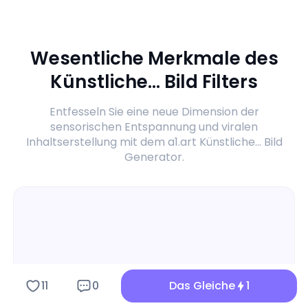
Die
Hintergrundleuchte
schwankt links und
rechts, das Licht ist
Wesentliche Merkmale des
hell 4. Sekunde: Der
Charakterausdruck
ist leicht übertrieben,
Künstliche... Bild Filters
voller Spaß 5.
Sekunde: Der rote
Paket springt plötzlich
Entfesseln Sie eine neue Dimension der
nach vorne mit
sensorischen Entspannung und viralen
kurzem Schatten
Inhaltserstellung mit dem a1.art Künstliche... Bild
Generator.
11
0
Das Gleiche
1