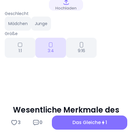
Hochladen
Geschlecht
Mädchen
Junge
Größe
1:1
3:4
9:16
Wesentliche Merkmale des
Badminton Bild Filters
3
0
Das Gleiche
1