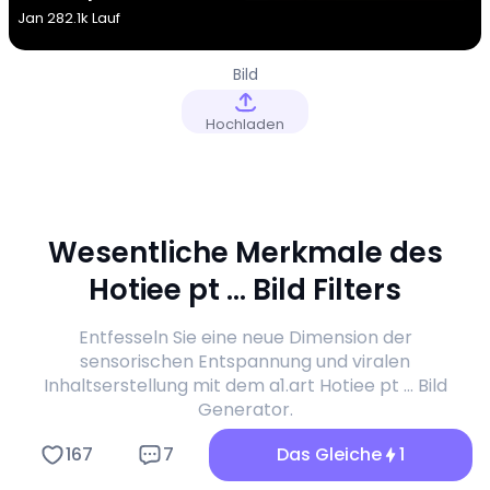
Jan 28
2.1k Lauf
Bild
Hochladen
Wesentliche Merkmale des
Hotiee pt ... Bild Filters
Entfesseln Sie eine neue Dimension der
sensorischen Entspannung und viralen
Inhaltserstellung mit dem a1.art Hotiee pt ... Bild
Generator.
167
7
Das Gleiche
1