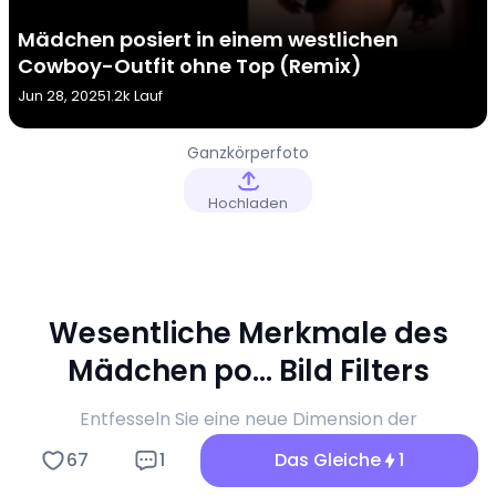
Mädchen posiert in einem westlichen
Cowboy-Outfit ohne Top (Remix)
Jun 28, 2025
1.2k Lauf
Ganzkörperfoto
für Mädchen
Hochladen
Wesentliche Merkmale des
Mädchen po... Bild Filters
Entfesseln Sie eine neue Dimension der
sensorischen Entspannung und viralen
67
1
Das Gleiche
1
Inhaltserstellung mit dem a1.art Mädchen po... Bild
Generator.