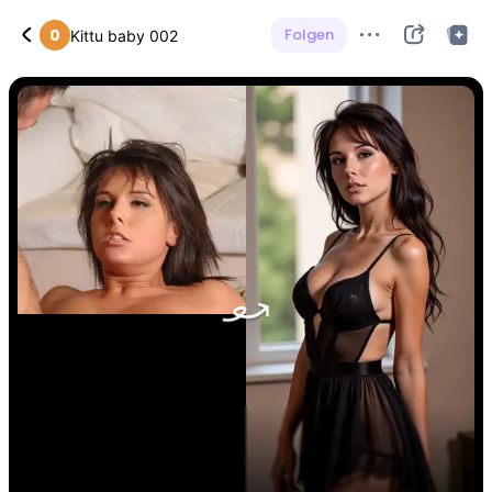
0
Folgen
Kittu baby 002