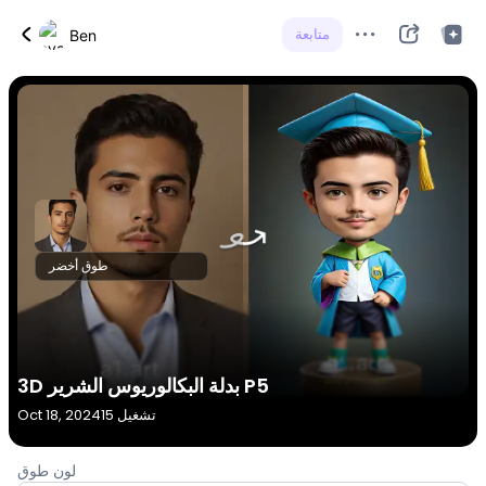
متابعة
Ben
طوق أخضر
3D بدلة البكالوريوس الشرير P5
15 تشغيل
Oct 18, 2024
لون طوق