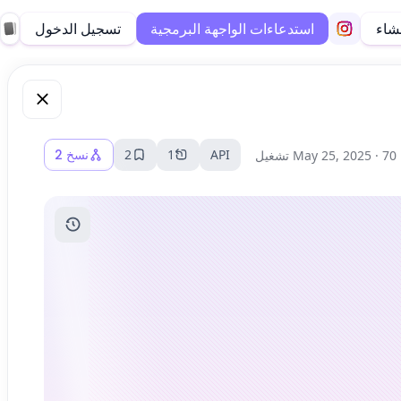
نشاء
تسجيل الدخول
استدعاءات الواجهة البرمجية
API
1
2
نسخ
2
70 تشغيل
May 25, 2025 ·