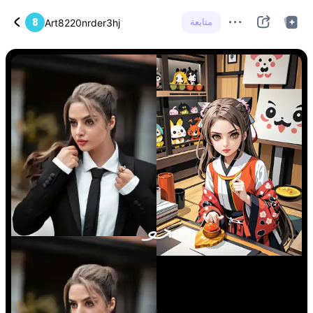
متابعة
8
Art8220nrder3hj