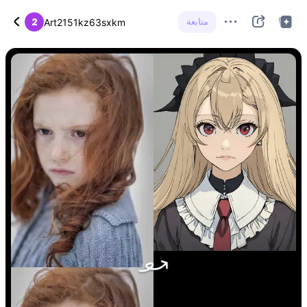
متابعة
2
Art2151kz63sxkm