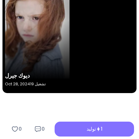
ديوك جيرل
19 تشغيل
Oct 28, 2024
الميزات الرئيسية لمرشح ديوك جيرل
1
توليد
0
0