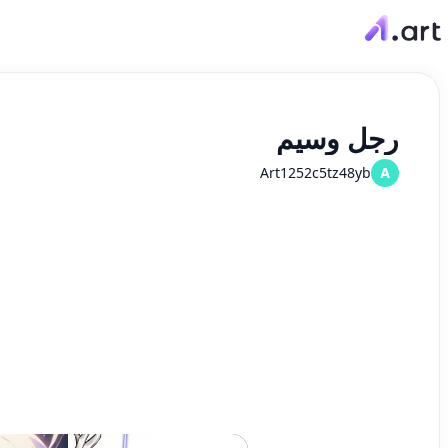
رجل وسيم
Art1252c5tz48yb
A