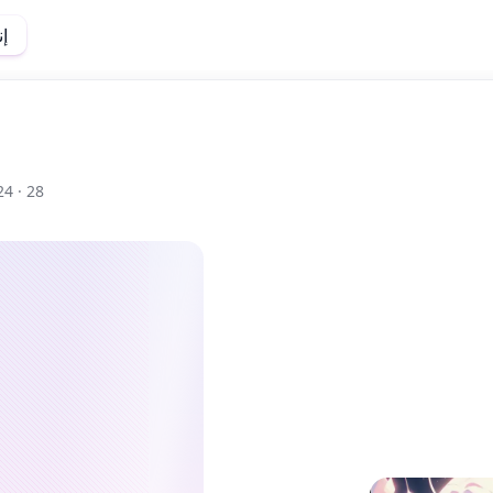
إ
28 تشغيل
24 ·