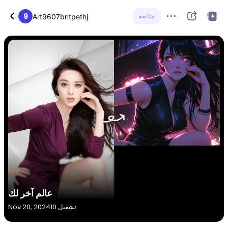
متابعة
9
Art9607bntpethj
عالم آخر لك
10 تشغيل
Nov 20, 2024