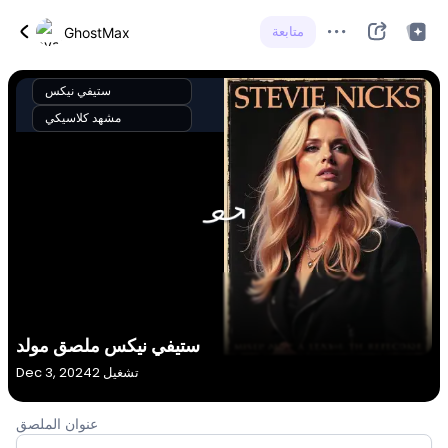
متابعة
GhostMax
ستيفي نيكس
مشهد كلاسيكي
ستيفي نيكس ملصق مولد
2 تشغيل
Dec 3, 2024
عنوان الملصق